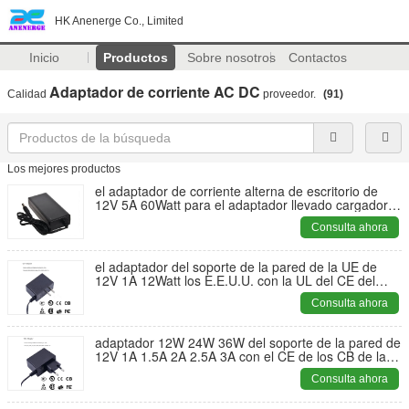
HK Anenerge Co., Limited
Inicio
Productos
Sobre nosotros
Contactos
Adaptador de corriente AC DC
Calidad
proveedor.
(91)
Los mejores productos
el adaptador de corriente alterna de escritorio de
12V 5A 60Watt para el adaptador llevado cargador
llevado de las luces de neón 60Watt con UL ETL GS
Consulta ahora
del CE marcó
el adaptador del soporte de la pared de la UE de
12V 1A 12Watt los E.E.U.U. con la UL del CE del
nivel VI marcada para la cámara CCTV llevó las
Consulta ahora
luces de neón
adaptador 12W 24W 36W del soporte de la pared de
12V 1A 1.5A 2A 2.5A 3A con el CE de los CB de la
UL certificado, para las cámaras CCTV de la batería
Consulta ahora
del motor