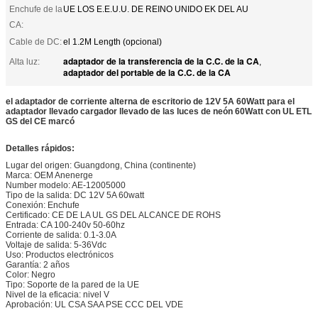
Enchufe de la
UE LOS E.E.U.U. DE REINO UNIDO EK DEL AU
CA:
Cable de DC:
el 1.2M Length (opcional)
adaptador de la transferencia de la C.C. de la CA
Alta luz:
,
adaptador del portable de la C.C. de la CA
el adaptador de corriente alterna de escritorio de 12V 5A 60Watt para el
adaptador llevado cargador llevado de las luces de neón 60Watt con UL ETL
GS del CE marcó
Detalles rápidos:
Lugar del origen: Guangdong, China (continente)
Marca: OEM Anenerge
Number modelo: AE-12005000
Tipo de la salida: DC 12V 5A 60watt
Conexión: Enchufe
Certificado: CE DE LA UL GS DEL ALCANCE DE ROHS
Entrada: CA 100-240v 50-60hz
Corriente de salida: 0.1-3.0A
Voltaje de salida: 5-36Vdc
Uso: Productos electrónicos
Garantía: 2 años
Color: Negro
Tipo: Soporte de la pared de la UE
Nivel de la eficacia: nivel V
Aprobación: UL CSA SAA PSE CCC DEL VDE