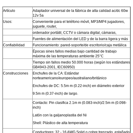
Artículo
Adaptador universal de la fábrica de alta calidad ac/dc 60w
12v 5a
Usos:
Conveniente para el teléfono móvil, MP3/MP4 jugadores,
juguete, router,
ordenador portátil, CCTV o cámara digital, cámaras,
Fuentes de alimentación del LED y de la barra ligera y más
Confiabilidad
Funcionamiento: pared-soporte/de escritorio/caja metálica
Épocas sines fallos medias bajo cantidad de trabajo
máxima de las temperaturas ambiente 25°C
Tiempo sin fallos medio 50.000 horas (según los estándares
GB4943-2001, IEC60950)
Construcciones
Enchufes de la CA: Estándar
norteamericano/europeo/australiano/británico
Enchufes de DC: 5.5m m (0.22-inch) en diámetro exterior
9.5m m (0.37-inch) de largo.
Contacto: Pin clasifica 2.1m m (0.083-inch)/2.5m m (0.098-
inch)
Latón con la galjanoplastia del Ni
Shell: Plástico de alta temperatura
Conductores: 32 - 16 AWG.Solid o cobre trenzado, estañado