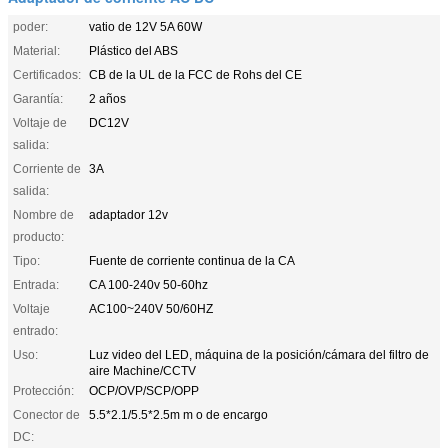
poder:
vatio de 12V 5A 60W
Material:
Plástico del ABS
Certificados:
CB de la UL de la FCC de Rohs del CE
Garantía:
2 años
Voltaje de
DC12V
salida:
Corriente de
3A
salida:
Nombre de
adaptador 12v
producto:
Tipo:
Fuente de corriente continua de la CA
Entrada:
CA 100-240v 50-60hz
Voltaje
AC100~240V 50/60HZ
entrado:
Uso:
Luz video del LED, máquina de la posición/cámara del filtro de
aire Machine/CCTV
Protección:
OCP/OVP/SCP/OPP
Conector de
5.5*2.1/5.5*2.5m m o de encargo
DC: