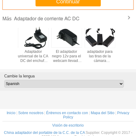
Continuar
CE marcó
Adaptador de corriente AC DC
Más
gía del
Adaptador
El adaptador
adaptador para
el adapta
VI del
universal de la CA
negro 12v para el
las tiras de la
soporte 
or de la
DC del enchufe
webcam llevado
cámara
pared de l
de 12v
del Eu para la
pela Pinter, ruido
CCTV/LED,
12V 1A 12W
att para
entrada de la
de la ondulación
material de 60W
E.E.U.U. 
ra CCTV
fuente de
100mvp
5A 12v de la PC
UL del C
Cambie la lengua
 de las
alimentación del
del ABS
nivel VI 
 la UL del
soporte de la
para la 
arcó
cámara CCTV/de
CCTV lle
la pared 90~220v
luces de
Inicio
|
Sobre nosotros
|
Éntrenos en contacto con
|
Mapa del Sitio
|
Privacy
Policy
Visión de escritorio
China adaptador del portable de la C.C. de la CA
Supplier. Copyright © 2017 -