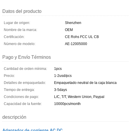
Datos del producto
Lugar de origen:
Shenzhen
Nombre de la marca:
OEM
Certificación:
CE Rohs FCC UL CB
Número de modelo:
AE-12005000
Pago y Envío Términos
Cantidad de orden mínima:
1pcs
Precio:
1-2usd/pcs
Detalles de empaquetado:
Empaquetado neutral de la caja blanca
Tiempo de entrega:
3-5days
Condiciones de pago:
L/C, T/T, Western Union, Paypal
Capacidad de la fuente:
10000pcs/month
descripción
Adaptador de corriente AC DC