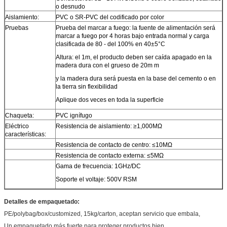
o desnudo
Aislamiento:
PVC o SR-PVC del codificado por color
Pruebas
Prueba del marcar a fuego: la fuente de alimentación será
marcar a fuego por 4 horas bajo entrada normal y carga
clasificada de 80 - del 100% en 40±5°C
Altura: el 1m, el producto deben ser caída apagado en la
madera dura con el grueso de 20m m
y la madera dura será puesta en la base del cemento o en
la tierra sin flexibilidad
Aplique dos veces en toda la superficie
Chaqueta:
PVC ignífugo
Eléctrico
Resistencia de aislamiento: ≥1,000MΩ
características:
Resistencia de contacto de centro: ≤10MΩ
Resistencia de contacto externa: ≤5MΩ
Gama de frecuencia: 1GHz/DC
Soporte el voltaje: 500V RSM
Detalles de empaquetado:
PE/polybag/box/customized, 15kg/carton, aceptan servicio que embala,
Un empaquetado más fuerte para proteger productos bien