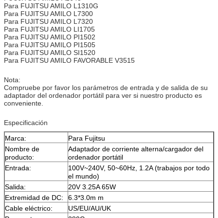
Para FUJITSU AMILO L1310G
Para FUJITSU AMILO L7300
Para FUJITSU AMILO L7320
Para FUJITSU AMILO LI1705
Para FUJITSU AMILO PI1502
Para FUJITSU AMILO PI1505
Para FUJITSU AMILO SI1520
Para FUJITSU AMILO FAVORABLE V3515
Nota:
Compruebe por favor los parámetros de entrada y de salida de su
adaptador del ordenador portátil para ver si nuestro producto es
conveniente.
Especificación
Marca:
Para Fujitsu
Nombre de
Adaptador de corriente alterna/cargador del
producto:
ordenador portátil
Entrada:
100V~240V, 50~60Hz, 1.2A (trabajos por todo
el mundo)
Salida:
20V 3.25A 65W
Extremidad de DC:
6.3*3.0m m
Cable eléctrico:
US/EU/AU/UK