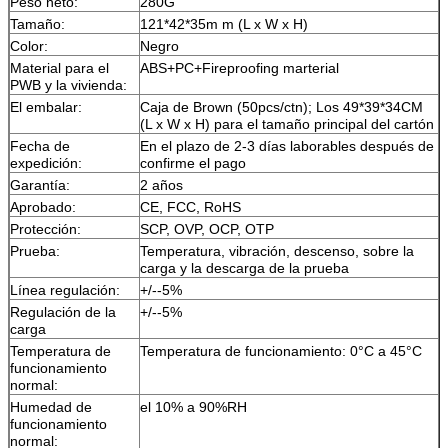
Peso neto:
280G
Tamaño:
121*42*35m m (L x W x H)
Color:
Negro
Material para el
ABS+PC+Fireproofing marterial
PWB y la vivienda:
El embalar:
Caja de Brown (50pcs/ctn); Los 49*39*34CM
(L x W x H) para el tamaño principal del cartón
Fecha de
En el plazo de 2-3 días laborables después de
expedición:
confirme el pago
Garantía:
2 años
Aprobado:
CE, FCC, RoHS
Protección:
SCP, OVP, OCP, OTP
Prueba:
Temperatura, vibración, descenso, sobre la
carga y la descarga de la prueba
Línea regulación:
+/--5%
Regulación de la
+/--5%
carga
Temperatura de
Temperatura de funcionamiento: 0°C a 45°C
funcionamiento
normal:
Humedad de
el 10% a 90%RH
funcionamiento
normal: