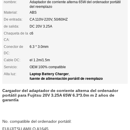
nombre:
Adaptador de corriente alterna 65W del ordenador portátil
del reemplazo
Material:
ABS
De entrada:
CA 110V-220V, 50/60HZ
de salida:
DC 20V 3.25A
Chaqueta de la
c6
CA:
Conector de
6.3 * 3.0mm
DC:
Cable DC:
el 1.2m/1.5m
Servicio:
OEM 100% compatible
Laptop Battery Charger
Alta luz:
,
fuente de alimentación portátil de reemplazo
Cargador del adaptador de corriente alterna del ordenador
portátil para Fujitsu 20V 3.25A 65W 6.3*3.0m m 2 años de
garantía
No. compatible del ordenador portátil:
FUUJITSU AMILO A1645