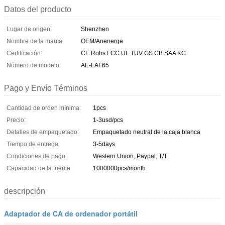
Datos del producto
Lugar de origen:
Shenzhen
Nombre de la marca:
OEM/Anenerge
Certificación:
CE Rohs FCC UL TUV GS CB SAA KC
Número de modelo:
AE-LAF65
Pago y Envío Términos
Cantidad de orden mínima:
1pcs
Precio:
1-3usd/pcs
Detalles de empaquetado:
Empaquetado neutral de la caja blanca
Tiempo de entrega:
3-5days
Condiciones de pago:
Western Union, Paypal, T/T
Capacidad de la fuente:
1000000pcs/month
descripción
Adaptador de CA de ordenador portátil