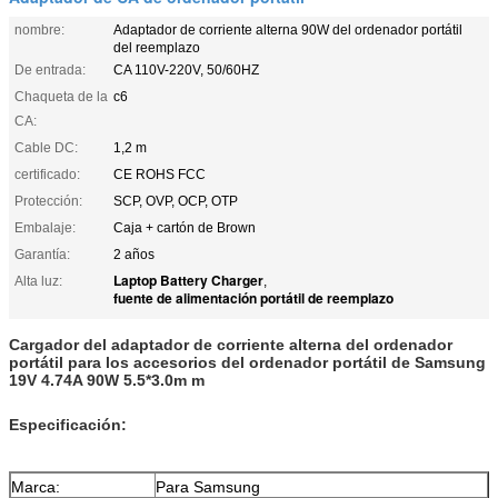
nombre:
Adaptador de corriente alterna 90W del ordenador portátil
del reemplazo
De entrada:
CA 110V-220V, 50/60HZ
Chaqueta de la
c6
CA:
Cable DC:
1,2 m
certificado:
CE ROHS FCC
Protección:
SCP, OVP, OCP, OTP
Embalaje:
Caja + cartón de Brown
Garantía:
2 años
Laptop Battery Charger
Alta luz:
,
fuente de alimentación portátil de reemplazo
Cargador del adaptador de corriente alterna del ordenador
portátil para los accesorios del ordenador portátil de Samsung
19V 4.74A 90W 5.5*3.0m m
Especificación:
Marca:
Para Samsung