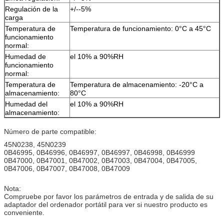
Regulación de la
+/--5%
carga
Temperatura de
Temperatura de funcionamiento: 0°C a 45°C
funcionamiento
normal:
Humedad de
el 10% a 90%RH
funcionamiento
normal:
Temperatura de
Temperatura de almacenamiento: -20°C a
almacenamiento:
80°C
Humedad del
el 10% a 90%RH
almacenamiento:
Número de parte compatible:
45N0238, 45N0239
0B46995, 0B46996, 0B46997, 0B46997, 0B46998, 0B46999
0B47000, 0B47001, 0B47002, 0B47003, 0B47004, 0B47005,
0B47006, 0B47007, 0B47008, 0B47009
Nota:
Compruebe por favor los parámetros de entrada y de salida de su
adaptador del ordenador portátil para ver si nuestro producto es
conveniente.