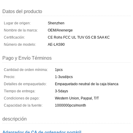
Datos del producto
Lugar de origen:
Shenzhen
Nombre de la marca:
OEM/Anenerge
Certificación:
CE Rohs FCC UL TUV GS CB SAA KC
Número de modelo:
AE-LAS90
Pago y Envío Términos
Cantidad de orden mínima:
1pcs
Precio:
1-3usd/pcs
Detalles de empaquetado:
Empaquetado neutral de la caja blanca
Tiempo de entrega:
3-5days
Condiciones de pago:
Western Union, Paypal, T/T
Capacidad de la fuente:
1000000pcs/month
descripción
Adaptador de CA de ordenador portátil