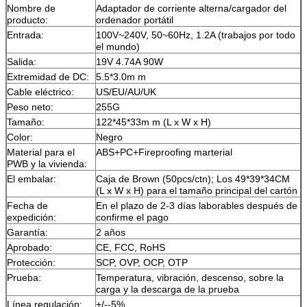
Nombre de
Adaptador de corriente alterna/cargador del
producto:
ordenador portátil
Entrada:
100V~240V, 50~60Hz, 1.2A (trabajos por todo
el mundo)
Salida:
19V 4.74A 90W
Extremidad de DC:
5.5*3.0m m
Cable eléctrico:
US/EU/AU/UK
Peso neto:
255G
Tamaño:
122*45*33m m (L x W x H)
Color:
Negro
Material para el
ABS+PC+Fireproofing marterial
PWB y la vivienda:
El embalar:
Caja de Brown (50pcs/ctn); Los 49*39*34CM
(L x W x H) para el tamaño principal del cartón
Fecha de
En el plazo de 2-3 días laborables después de
expedición:
confirme el pago
Garantía:
2 años
Aprobado:
CE, FCC, RoHS
Protección:
SCP, OVP, OCP, OTP
Prueba:
Temperatura, vibración, descenso, sobre la
carga y la descarga de la prueba
Línea regulación:
+/--5%