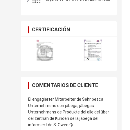
el CE de los CB de la UL certificado, para
las cámaras CCTV de la batería del
motor
CERTIFICACIÓN
COMENTARIOS DE CLIENTE
El engagierter Mitarbeiter de Sehr pesca
Unternehmens con jábega, jábegas
Unternehmens de Produkte del alle del über
del zeitnah de Kunden de la jábega del
informiert de S. Owen Qi.