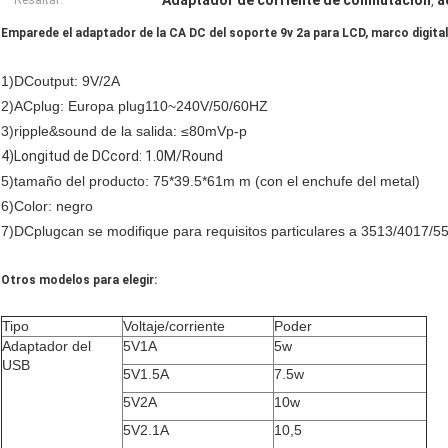
Adaptador de corriente de conmutación
a
Resaltar:
,
Emparede el adaptador de la CA DC del soporte 9v 2a para LCD, marco digital
1)DCoutput: 9V/2A
2)ACplug: Europa plug110~240V/50/60HZ
3)ripple&sound de la salida: ≤80mVp-p
4)Longitud de DCcord: 1.0M/Round
5)tamaño del producto: 75*39.5*61m m (con el enchufe del metal)
6)Color: negro
7)DCplugcan se modifique para requisitos particulares a 3513/4017/5
Otros modelos para elegir:
Tipo
Voltaje/corriente
Poder
Adaptador del
5V1A
5w
USB
5V1.5A
7.5w
5V2A
10w
5V2.1A
10,5