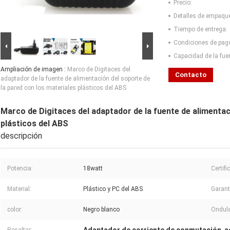
Precio:
Detalles de empaqu
Tiempo de entrega:
Condiciones de pag
Capacidad de la fue
Ampliación de imagen :
Marco de Digitaces del
Contacto
adaptador de la fuente de alimentación del soporte de
la pared con los materiales plásticos del ABS
Marco de Digitaces del adaptador de la fuente de alimentac
plásticos del ABS
descripción
Potencia:
18watt
Certifi
Material:
Plástico y PC del ABS
Garant
color:
Negro blanco
Ondula