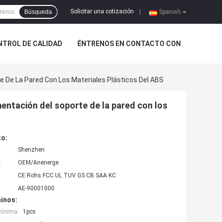
Solicitar una cotización
Búsqueda
|
Spanish
NTROL DE CALIDAD
ÉNTRENOS EN CONTACTO CON
e De La Pared Con Los Materiales Plásticos Del ABS
mentación del soporte de la pared con los
to:
Shenzhen
:
OEM/Anenerge
CE Rohs FCC UL TUV GS CB SAA KC
AE-90001000
inos:
mínima:
1pcs