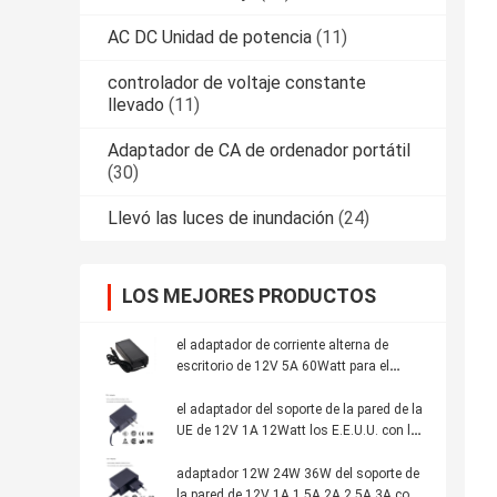
AC DC Unidad de potencia
(11)
controlador de voltaje constante
llevado
(11)
Adaptador de CA de ordenador portátil
(30)
Llevó las luces de inundación
(24)
LOS MEJORES PRODUCTOS
el adaptador de corriente alterna de
escritorio de 12V 5A 60Watt para el
adaptador llevado cargador llevado de
las luces de neón 60Watt con UL ETL GS
el adaptador del soporte de la pared de la
del CE marcó
UE de 12V 1A 12Watt los E.E.U.U. con la
UL del CE del nivel VI marcada para la
cámara CCTV llevó las luces de neón
adaptador 12W 24W 36W del soporte de
la pared de 12V 1A 1.5A 2A 2.5A 3A con