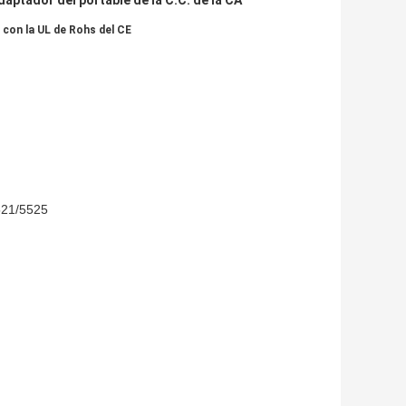
daptador del portable de la C.C. de la CA
 con la UL de Rohs del CE
521/5525