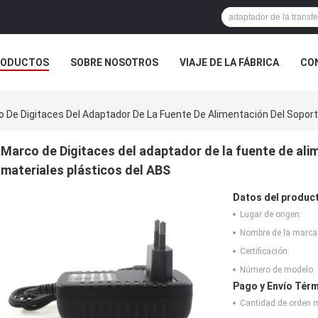
RODUCTOS
SOBRE NOSOTROS
VIAJE DE LA FÁBRICA
CO
CASOS
 De Digitaces Del Adaptador De La Fuente De Alimentación Del Soport
Marco de Digitaces del adaptador de la fuente de ali
materiales plásticos del ABS
Datos del produc
Lugar de origen:
Nombre de la marca
Certificación:
Número de modelo:
Pago y Envío Térm
Cantidad de orden 