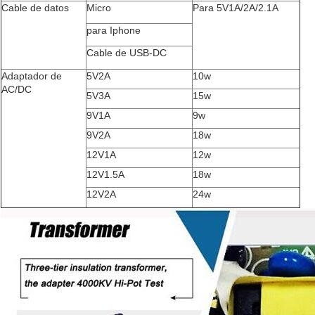
Cable de datos
Micro
Para 5V1A/2A/2.1A
para Iphone
Cable de USB-DC
Adaptador de
5V2A
10w
AC/DC
5V3A
15w
9V1A
9w
9V2A
18w
12V1A
12w
12V1.5A
18w
12V2A
24w