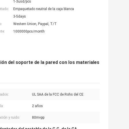
1-3usd/pcs
etado:
Empaquetado neutral de la caja blanca
3-5days
o:
Western Union, Paypal, T/T
nte:
1000000pcs/month
ión del soporte de la pared con los materiales
cados:
UL SAA de la FCC de Rohs del CE
ía:
2 años
ción y ruido:
80mvpp